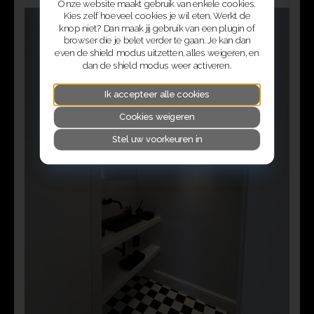
Onze website maakt gebruik van enkele cookies.
Kies zelf hoeveel cookies je wil eten. Werkt de
knop niet? Dan maak jij gebruik van een plugin of
browser die je belet verder te gaan. Je kan dan
even de shield modus uitzetten, alles weigeren, en
dan de shield modus weer activeren.
Ik accepteer alle cookies
Cookies weigeren
Stel uw voorkeuren in